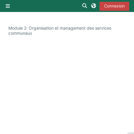
Passer au contenu principal
Activer/désactiver la s
Connexion
Panneau latéral
Module 2: Organisation et management des services
communaux