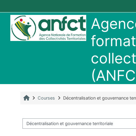
Skip to main content
Agence
format
collect
(ANFC
Home
Courses
Décentralisation et gouvernance terr
Course categories