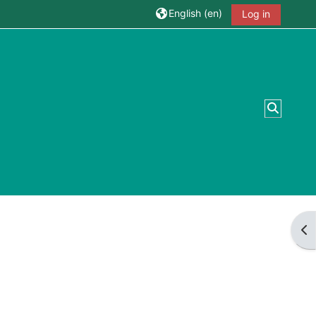
English ‎(en)‎
Log in
Toggle 
Op