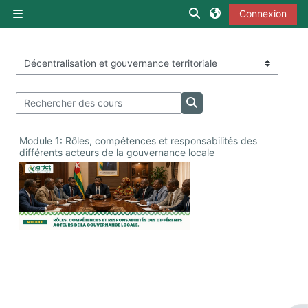
Passer au contenu principal
Activer/désactiver la s
Connexion
Panneau latéral
Catégories de cours
Rechercher des cours
Rechercher des cours
Module 1: Rôles, compétences et responsabilités des
différents acteurs de la gouvernance locale